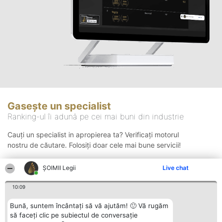
Gasește un specialist
Ranking-ul îi adună pe cei mai buni din industrie
Cauți un specialist in apropierea ta? Verificați motorul
nostru de căutare. Folosiți doar cele mai bune servicii!
ȘOIMII Legii
Live chat
Căutare
10:09
Bună, suntem încântați să vă ajutăm! 🙂 Vă rugăm
să faceți clic pe subiectul de conversație