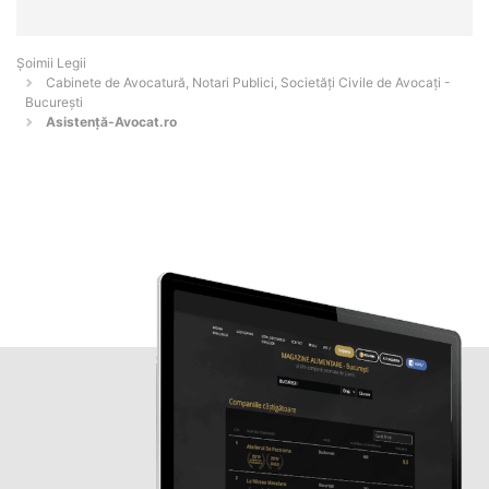
Șoimii Legii
Cabinete de Avocatură, Notari Publici, Societăți Civile de Avocați -
Bucureşti
Asistenţă-Avocat.ro