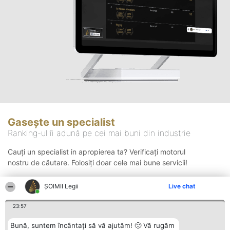
Gasește un specialist
Ranking-ul îi adună pe cei mai buni din industrie
Cauți un specialist in apropierea ta? Verificați motorul
nostru de căutare. Folosiți doar cele mai bune servicii!
ȘOIMII Legii
Live chat
Căutare
23:57
Bună, suntem încântați să vă ajutăm! 🙂 Vă rugăm