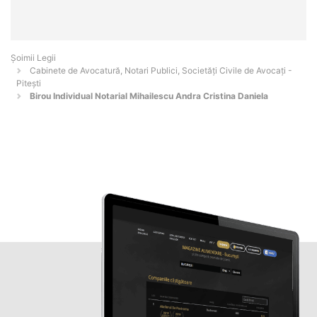
Șoimii Legii
Cabinete de Avocatură, Notari Publici, Societăți Civile de Avocați -
Piteşti
Birou Individual Notarial Mihailescu Andra Cristina Daniela