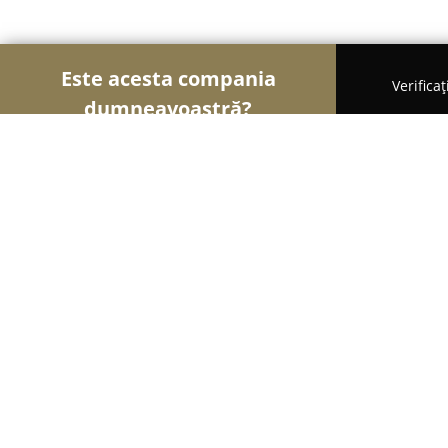
Este acesta compania
Verifica
dumneavoastră?
Șoimii Legii
Cabinete de Avocatură, Notari Publici
Cabinet de Avocat Călin-Marin Mer
8.1
(11)
Cluj-Napoca, Calea Dorobantilor nr. 14-16, sc. A, e