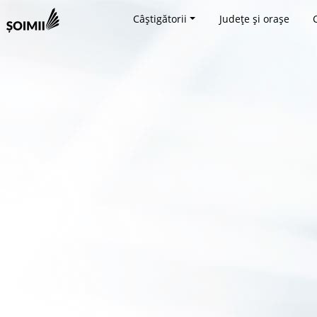
Câștigătorii
Județe și orașe