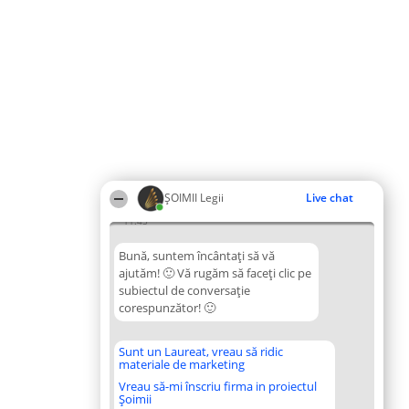
ȘOIMII Legii
Live chat
11:45
Bună, suntem încântați să vă
ajutăm! 🙂 Vă rugăm să faceți clic pe
subiectul de conversație
corespunzător! 🙂
Sunt un Laureat, vreau să ridic
materiale de marketing
Vreau să-mi înscriu firma in proiectul
Șoimii