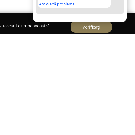
Am o altă problemă
e succesul dumneavoastră.
Verificați
ălin-Marin Merca
n Merca
reprezintă o entitate activă pe scena
entrându-se pe furnizarea unor servicii adaptate
erie de consultanță și reprezentare legală. Înființat
 cabinetul își fundamentează activitatea pe o
luj, încă din anul 2016. În cadrul activității sale,
ntre cele mai variate, acoperind domenii de
rul legal.