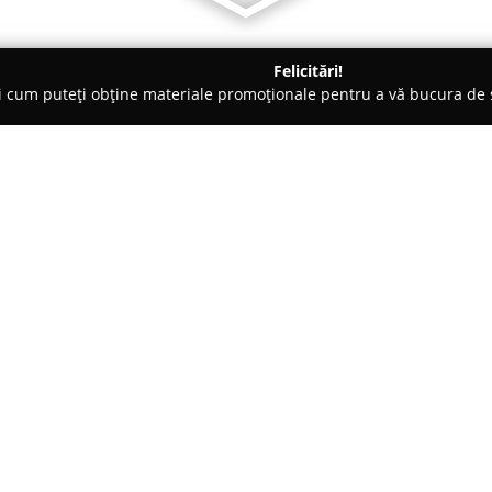
Felicitări!
ți cum puteți obține materiale promoționale pentru a vă bucura d
, Societăți Civile de Avocați - Cluj-Napoca
Cabinet de Avocat C
ca
Despre companie:
Cabinet de Avocat Călin-Mari
juridică din Cluj-Napoca, conc
cerințelor clienților săi în mat
în luna ianuarie a anului 2018,
Arată mai multe >>
experiență dobândită în Baroul C
abordează probleme juridice di
importanță majoră pentru secto
t.4, Ap. 6