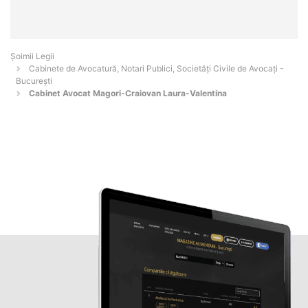
Șoimii Legii
Cabinete de Avocatură, Notari Publici, Societăți Civile de Avocați -
Bucureşti
Cabinet Avocat Magori-Craiovan Laura-Valentina