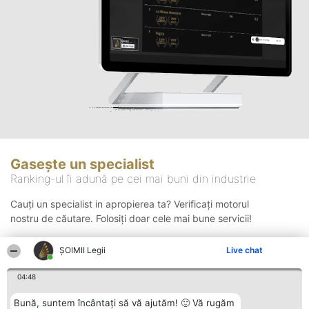
Gasește un specialist
Ranking-ul îi adună pe cei mai buni din industrie
Cauți un specialist in apropierea ta? Verificați motorul
nostru de căutare. Folosiți doar cele mai bune servicii!
ȘOIMII Legii
Live chat
Căutare
04:48
Bună, suntem încântați să vă ajutăm! 🙂 Vă rugăm