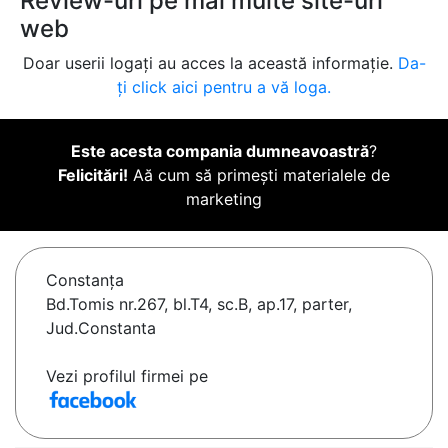
Review-uri pe mai multe site-uri
web
Doar userii logați au acces la această informație.
Da-
ți click aici pentru a vă loga.
Este acesta compania dumneavoastră
?
Felicitări!
Aă cum să primești materialele de
marketing
Constanţa
Bd.Tomis nr.267, bl.T4, sc.B, ap.17, parter,
Jud.Constanta
Vezi profilul firmei pe