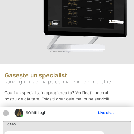
Gasește un specialist
Ranking-ul îi adună pe cei mai buni din industrie
Cauți un specialist in apropierea ta? Verificați motorul
nostru de căutare. Folosiți doar cele mai bune servicii!
ȘOIMII Legii
Live chat
Căutare
03:06