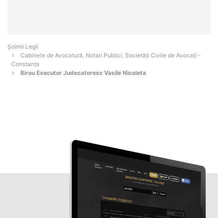
Șoimii Legii
Cabinete de Avocatură, Notari Publici, Societăți Civile de Avocați -
Constanţa
Birou Executor Judecatoresc Vasile Nicoleta