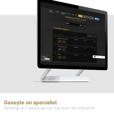
Gasește un specialist
Ranking-ul îi adună pe cei mai buni din industrie