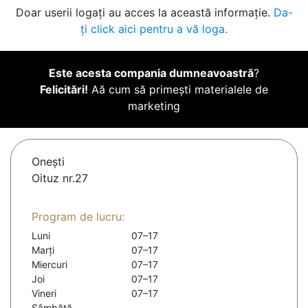
Doar userii logați au acces la această informație.
Da-
ți click aici pentru a vă loga.
Este acesta compania dumneavoastră
?
Felicitări!
Aă cum să primești materialele de
marketing
Oneşti
Oituz nr.27
Program de lucru:
Luni
07–17
Marți
07–17
Miercuri
07–17
Joi
07–17
Vineri
07–17
Sâmbătă
-