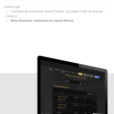
Șoimii Legii
Cabinete de Avocatură, Notari Publici, Societăți Civile de Avocați -
Craiova
Birou Executor Judecatoresc Iacob Mircea