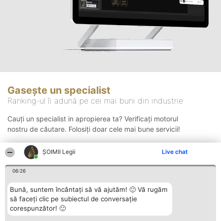
Gasește un specialist
Ranking-ul îi adună pe cei mai buni din industrie
Cauți un specialist in apropierea ta? Verificați motorul
nostru de căutare. Folosiți doar cele mai bune servicii!
ȘOIMII Legii
Live chat
Căutare
06:26
Bună, suntem încântați să vă ajutăm! 🙂 Vă rugăm
să faceți clic pe subiectul de conversație
corespunzător! 🙂