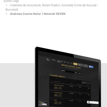
Șoimii Legii
Cabinete de Avocatură, Notari Publici, Societăți Civile de Avocați -
Bucureşti
Andreea Cosma Notar / Notariat SEVEN