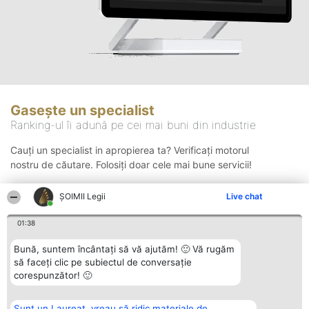
Gasește un specialist
Ranking-ul îi adună pe cei mai buni din industrie
Cauți un specialist in apropierea ta? Verificați motorul
nostru de căutare. Folosiți doar cele mai bune servicii!
ȘOIMII Legii
Live chat
Căutare
01:38
Bună, suntem încântați să vă ajutăm! 🙂 Vă rugăm
să faceți clic pe subiectul de conversație
corespunzător! 🙂
Sunt un Laureat, vreau să ridic materiale de