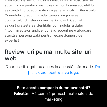
Portofoliul de servicii include consultanță și redactare de
acte juridice pentru constituirea și modificarea societăților,
asistență în procedurile de înregistrare la Oficiul Registrului
Comerțului, precum și redactarea și negocierea
contractelor din sfera comercială și civilă. Cabinetul
asigură și atestarea identității, conținutului și datei
întocmirii actelor juridice, punând accent pe o abordare
atentă și personalizată pentru fiecare domeniu de
expertiză.
Review-uri pe mai multe site-uri
web
Doar userii logați au acces la această informație.
Da-
ți click aici pentru a vă loga.
Este acesta compania dumneavoastră
?
Felicitări!
Aă cum să primești materialele de
marketing