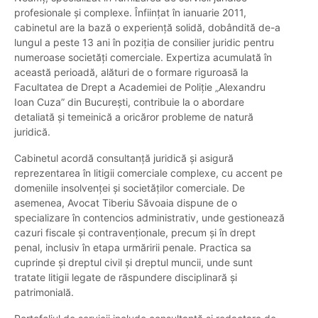
profesionale și complexe. Înființat în ianuarie 2011,
cabinetul are la bază o experiență solidă, dobândită de-a
lungul a peste 13 ani în poziția de consilier juridic pentru
numeroase societăți comerciale. Expertiza acumulată în
această perioadă, alături de o formare riguroasă la
Facultatea de Drept a Academiei de Poliție „Alexandru
Ioan Cuza” din București, contribuie la o abordare
detaliată și temeinică a oricăror probleme de natură
juridică.
Cabinetul acordă consultanță juridică și asigură
reprezentarea în litigii comerciale complexe, cu accent pe
domeniile insolvenței și societăților comerciale. De
asemenea, Avocat Tiberiu Săvoaia dispune de o
specializare în contencios administrativ, unde gestionează
cazuri fiscale și contravenționale, precum și în drept
penal, inclusiv în etapa urmăririi penale. Practica sa
cuprinde și dreptul civil și dreptul muncii, unde sunt
tratate litigii legate de răspundere disciplinară și
patrimonială.