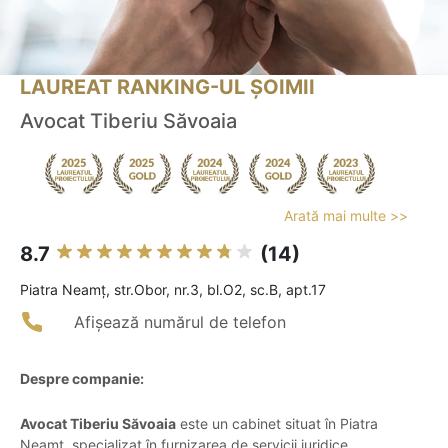
LAUREAT RANKING-UL ȘOIMII
Avocat Tiberiu Săvoaia
Arată mai multe >>
8.7
(14)
Piatra Neamţ, str.Obor, nr.3, bl.O2, sc.B, apt.17
Afișează numărul de telefon
Despre companie:
Avocat Tiberiu Săvoaia
este un cabinet situat în Piatra
Neamț, specializat în furnizarea de servicii juridice