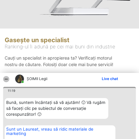
Gasește un specialist
Ranking-ul îi adună pe cei mai buni din industrie
Cauți un specialist in apropierea ta? Verificați motorul
nostru de căutare. Folosiți doar cele mai bune servicii!
ȘOIMII Legii
Live chat
Căutare
11:19
Bună, suntem încântați să vă ajutăm! 🙂 Vă rugăm
să faceți clic pe subiectul de conversație
corespunzător! 🙂
Sunt un Laureat, vreau să ridic materiale de
Organizator Ranking
Plebiscyt
Contact
marketing
BRIGHT SOLUTIONS BR SRL
Câștigătorii
Contact
Aleea Timisul De Sus 2 Bl. A30
Lista Tuturor