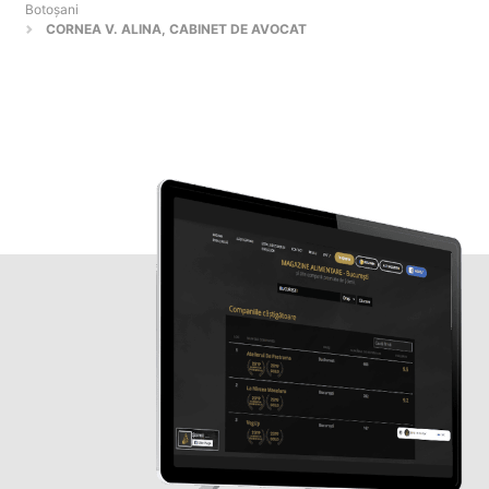
Botoşani
CORNEA V. ALINA, CABINET DE AVOCAT