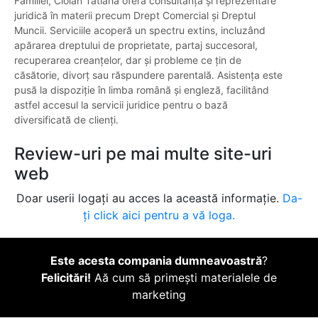
Familiei, Ciolan Tatiana oferă consultanță și reprezentare
juridică în materii precum Drept Comercial și Dreptul
Muncii. Serviciile acoperă un spectru extins, incluzând
apărarea dreptului de proprietate, partaj succesoral,
recuperarea creanțelor, dar și probleme ce țin de
căsătorie, divorț sau răspundere parentală. Asistența este
pusă la dispoziție în limba română și engleză, facilitând
astfel accesul la servicii juridice pentru o bază
diversificată de clienți.
Review-uri pe mai multe site-uri
web
Doar userii logați au acces la această informație.
Da-
ți click aici pentru a vă loga.
Este acesta compania dumneavoastră
?
Felicitări!
Aă cum să primești materialele de
marketing