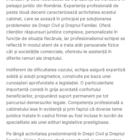
peisajul juridic din România. Experiența profesională de
peste două decenii caracterizează activitatea acestui
cabinet, care se axează în principal pe soluționarea
problemelor de Drept Civil și Dreptul Familiei. Oferă
clienților răspunsuri juridice complexe, personalizate în
funcție de situația fiecăruia, iar profesionalismul echipei se
reflectă în modul atent de a trata atât persoanele fizice
cât și societățile comerciale, oferindu-le asistență în
diferite ramuri ale dreptului.
Indiferent de dificultatea cazului, echipa asigură expertiză
solidă și soluții pragmatice, construite pe baza unei
cunoașteri aprofundate a legislației. O particularitate
importantă constă în grija acordată confortului
beneficiarilor, propunând suport permanent pe tot
parcursul demersurilor legale. Competența profesională a
cabinetului iese în evidență și prin faptul că diverse teme
juridice tratate în cadrul firmei au fost incluse în lucrări de
specialitate ale unei edituri legislative prestigioase.
Pe lângă activitatea predominantă în Drept Civil și Dreptul