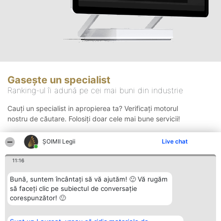
Gasește un specialist
Ranking-ul îi adună pe cei mai buni din industrie
Cauți un specialist in apropierea ta? Verificați motorul
nostru de căutare. Folosiți doar cele mai bune servicii!
ȘOIMII Legii
Live chat
Căutare
11:16
Bună, suntem încântați să vă ajutăm! 🙂 Vă rugăm
să faceți clic pe subiectul de conversație
corespunzător! 🙂