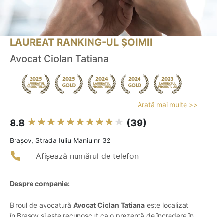
LAUREAT RANKING-UL ȘOIMII
Avocat Ciolan Tatiana
Arată mai multe >>
8.8
(39)
Braşov, Strada Iuliu Maniu nr 32
Afișează numărul de telefon
Despre companie:
Biroul de avocatură
Avocat Ciolan Tatiana
este localizat
în Brașov și este recunoscut ca o prezență de încredere în