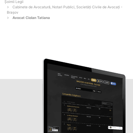
Șoimii Legii
Cabinete de Avocatură, Notari Publici, Societăți Civile de Avocați -
Braşov
Avocat Ciolan Tatiana