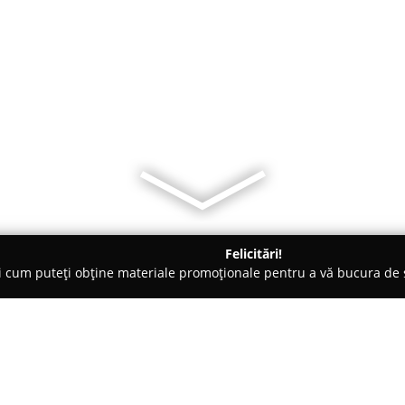
Felicitări!
ți cum puteți obține materiale promoționale pentru a vă bucura d
 Societăți Civile de Avocați - Iaşi
Cabinet de Avocatură "Urda