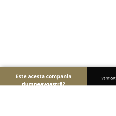
Este acesta compania
Verifica
dumneavoastră?
Șoimii Legii
Cabinete de Avocatură, Notari Publici,