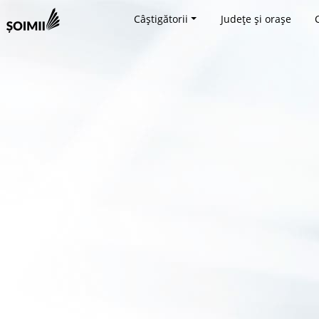
Câștigătorii
Județe și orașe