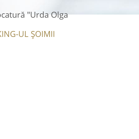
ocatură "Urda Olga
ING-UL ȘOIMII