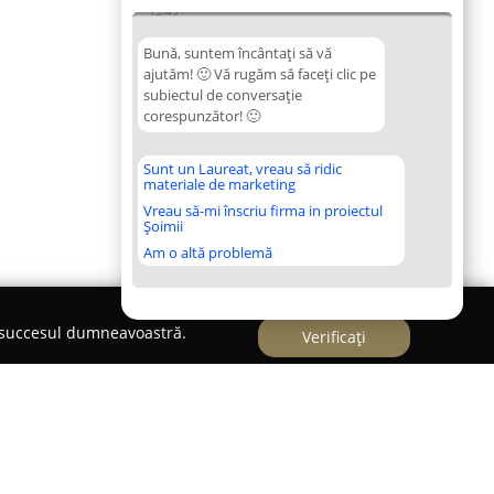
13:49
Bună, suntem încântați să vă
ajutăm! 🙂 Vă rugăm să faceți clic pe
subiectul de conversație
corespunzător! 🙂
Sunt un Laureat, vreau să ridic
materiale de marketing
Vreau să-mi înscriu firma in proiectul
Șoimii
Am o altă problemă
e succesul dumneavoastră.
Verificați
 Olga Andreea"