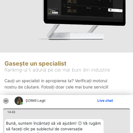
Gasește un specialist
Ranking-ul îi adună pe cei mai buni din industrie
Cauți un specialist in apropierea ta? Verificați motorul
nostru de căutare. Folosiți doar cele mai bune servicii!
ȘOIMII Legii
Live chat
Căutare
14:43
Bună, suntem încântați să vă ajutăm! 🙂 Vă rugăm
să faceți clic pe subiectul de conversație