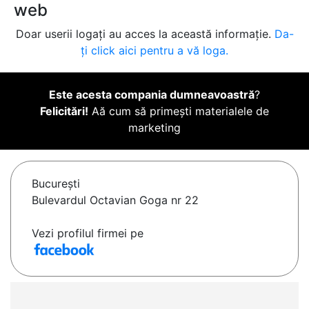
web
Doar userii logați au acces la această informație.
Da-
ți click aici pentru a vă loga.
Este acesta compania dumneavoastră
?
Felicitări!
Aă cum să primești materialele de
marketing
Bucureşti
Bulevardul Octavian Goga nr 22
Vezi profilul firmei pe