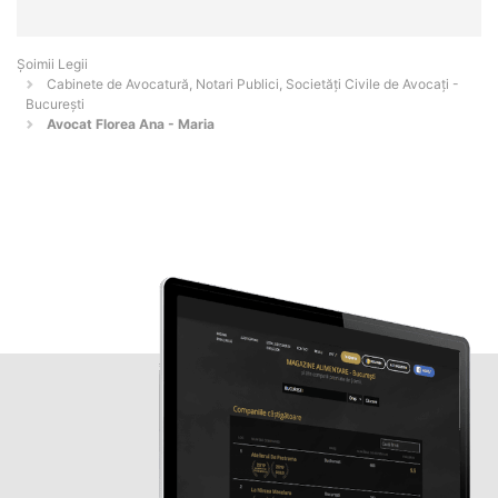
Șoimii Legii
Cabinete de Avocatură, Notari Publici, Societăți Civile de Avocați -
Bucureşti
Avocat Florea Ana - Maria