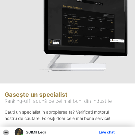
Gasește un specialist
Ranking-ul îi adună pe cei mai buni din industrie
Cauți un specialist in apropierea ta? Verificați motorul
nostru de căutare. Folosiți doar cele mai bune servicii!
ȘOIMII Legii
Live chat