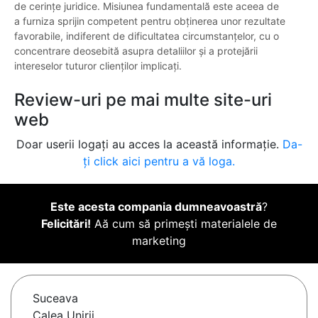
de cerințe juridice. Misiunea fundamentală este aceea de
a furniza sprijin competent pentru obținerea unor rezultate
favorabile, indiferent de dificultatea circumstanțelor, cu o
concentrare deosebită asupra detaliilor și a protejării
intereselor tuturor clienților implicați.
Review-uri pe mai multe site-uri
web
Doar userii logați au acces la această informație.
Da-
ți click aici pentru a vă loga.
Este acesta compania dumneavoastră
?
Felicitări!
Aă cum să primești materialele de
marketing
Suceava
Calea Unirii