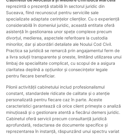
reprezintă o prezență stabilă în sectorul juridic din
Suceava, fiind recunoscut pentru serviciile sale
specializate adaptate cerințelor clienților. Cu o experiență
considerabilă în domeniul juridic, această entitate oferă
asistență în gestionarea unor spețe complexe precum
divorțul, medierea, aspectele referitoare la custodia
minorilor, dar și abordări detaliate ale Noului Cod Civil.
Practica sa juridică se remarcă prin angajamentul ferm de
a livra soluții transparente și oneste, limitând utilizarea unui
limbaj de specialitate complicat, cu scopul de a asigura
claritatea deplină a opțiunilor și consecințelor legale
pentru fiecare beneficiar.
Pilonii activității cabinetului includ profesionalismul
constant, standardele ridicate de calitate și o atenție
personalizată pentru fiecare caz în parte. Aceste
caracteristici garantează că orice client primește o analiză
minuțioasă și o gestionare atentă a fiecărui demers juridic.
Cabinetul oferă servicii precum consultanță juridică
aprofundată, redactarea de documente specifice și
reprezentarea în instanță, răspunzând unui spectru variat