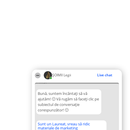
ȘOIMII Legii
Live chat
11:51
Bună, suntem încântați să vă
ajutăm! 🙂 Vă rugăm să faceți clic pe
subiectul de conversație
corespunzător! 🙂
Sunt un Laureat, vreau să ridic
materiale de marketing