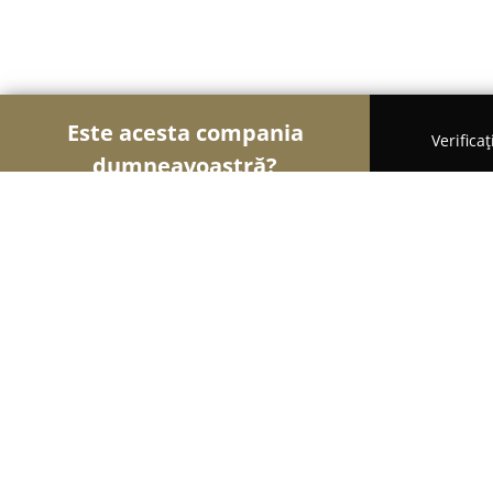
Este acesta compania
Verifica
dumneavoastră?
Șoimii Legii
Cabinete de Avocatură, Notari Publici
Cabinet avocat Tanase George Adri
8.9
(24)