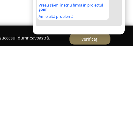
Vreau să-mi înscriu firma in proiectul
Șoimii
Am o altă problemă
e succesul dumneavoastră.
Verificați
e George Adrian
 Adrian
din Constanța se remarcă prin
de specialitate, fiind recunoscut pentru
Cu o experiență bogată în domeniul juridic, echipa
e dreptului, precum drept penal, civil, fiscal,
cietatea oferă consultanță juridică specializată,
entare competentă în fața tuturor instanțelor