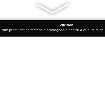
Felicitări!
ți cum puteți obține materiale promoționale pentru a vă bucura d
, Societăți Civile de Avocați - Constanţa
Cabinet avocat Tanas
an
Despre companie:
Cabinet avocat Tănase George
furnizarea de servicii juridice 
profesionalism și integritate. 
acoperă o varietate de ramuri al
Arată mai multe >>
comercial și dreptul muncii. So
asistență permanentă și reprez