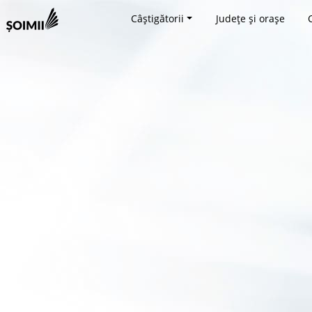
Câștigătorii
Județe și orașe