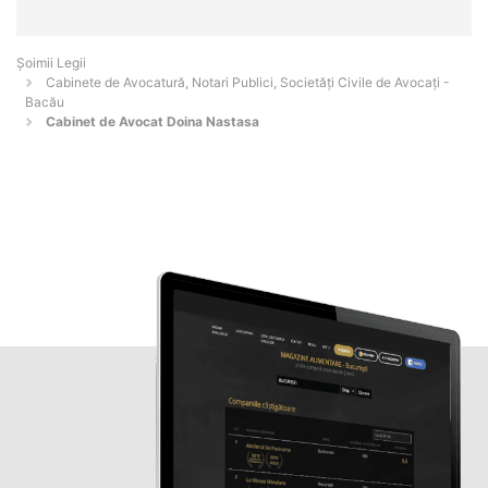
Șoimii Legii
Cabinete de Avocatură, Notari Publici, Societăți Civile de Avocați -
Bacău
Cabinet de Avocat Doina Nastasa