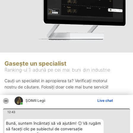
Gasește un specialist
Ranking-ul îi adună pe cei mai buni din industrie
Cauți un specialist in apropierea ta? Verificați motorul
nostru de căutare. Folosiți doar cele mai bune servicii!
ȘOIMII Legii
Live chat
Căutare
12:43
Bună, suntem încântați să vă ajutăm! 🙂 Vă rugăm
să faceți clic pe subiectul de conversație