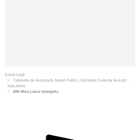
Șoimii Legii
Cabinete de Avocatură, Notari Publici, Societăți Civile de Avocați -
Satu Mare
BIN Micu Laura Georgeta