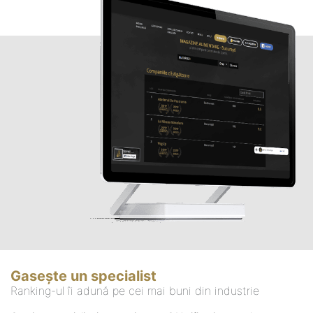
Gasește un specialist
Ranking-ul îi adună pe cei mai buni din industrie