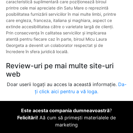
caracteristică suplimentară care poziționează biroul
printre cele mai apreciate din Satu Mare o reprezintă
posibilitatea furnizării serviciilor în mai multe limbi, printre
care engleza, franceza, italiana și maghiara, aspect ce
extinde accesibilitatea către o varietate largă de clienți.
Prin consecvența în calitatea serviciilor și implicarea
atentă pentru fiecare caz în parte, biroul Micu Laura
Georgeta a devenit un colaborator respectat și de
încredere în sfera juridică locală.
Review-uri pe mai multe site-uri
web
Doar userii logați au acces la această informație.
Da-
ți click aici pentru a vă loga.
Este acesta compania dumneavoastră
?
Felicitări!
Aă cum să primești materialele de
marketing