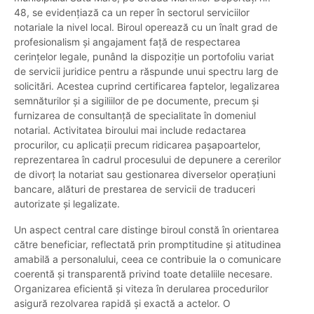
48, se evidențiază ca un reper în sectorul serviciilor
notariale la nivel local. Biroul operează cu un înalt grad de
profesionalism și angajament față de respectarea
cerințelor legale, punând la dispoziție un portofoliu variat
de servicii juridice pentru a răspunde unui spectru larg de
solicitări. Acestea cuprind certificarea faptelor, legalizarea
semnăturilor și a sigiliilor de pe documente, precum și
furnizarea de consultanță de specialitate în domeniul
notarial. Activitatea biroului mai include redactarea
procurilor, cu aplicații precum ridicarea pașapoartelor,
reprezentarea în cadrul procesului de depunere a cererilor
de divorț la notariat sau gestionarea diverselor operațiuni
bancare, alături de prestarea de servicii de traduceri
autorizate și legalizate.
Un aspect central care distinge biroul constă în orientarea
către beneficiar, reflectată prin promptitudine și atitudinea
amabilă a personalului, ceea ce contribuie la o comunicare
coerentă și transparentă privind toate detaliile necesare.
Organizarea eficientă și viteza în derularea procedurilor
asigură rezolvarea rapidă și exactă a actelor. O