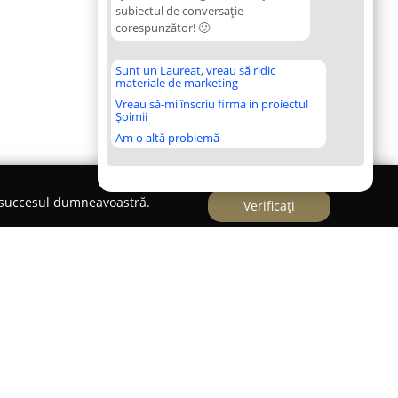
subiectul de conversație
corespunzător! 🙂
Sunt un Laureat, vreau să ridic
materiale de marketing
Vreau să-mi înscriu firma in proiectul
Șoimii
Am o altă problemă
e succesul dumneavoastră.
Verificați
i, pe Bulevardul Eroilor nr. 16B, se remarcă prin