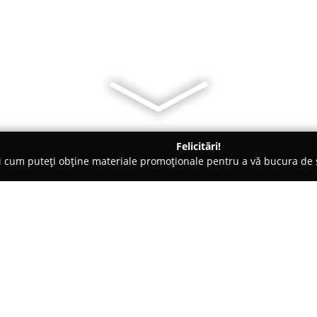
Felicitări!
ți cum puteți obține materiale promoționale pentru a vă bucura d
 Societăți Civile de Avocați - Piteşti
Notariat Lazar
Despre companie:
Biroul notarial situat în Piteșt