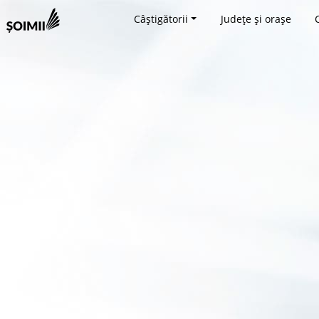
Câștigătorii
Județe și orașe