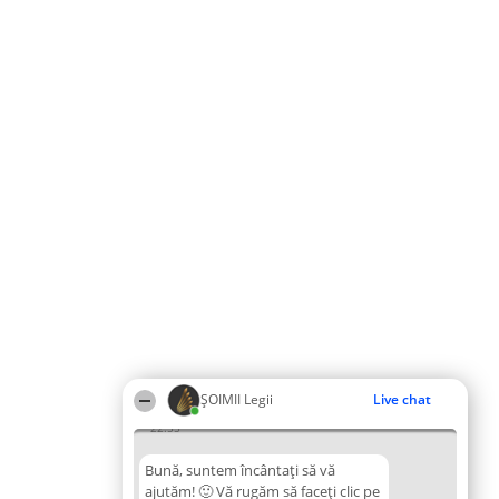
ȘOIMII Legii
Live chat
22:55
Bună, suntem încântați să vă
ajutăm! 🙂 Vă rugăm să faceți clic pe