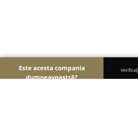
Este acesta compania
Verifica
dumneavoastră?
Șoimii Legii
Cabinete de Avocatură, Notari Publici,
Notariat Lazar