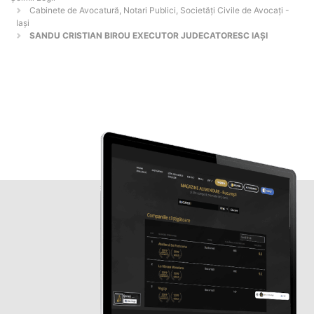
Cabinete de Avocatură, Notari Publici, Societăți Civile de Avocați -
Iaşi
SANDU CRISTIAN BIROU EXECUTOR JUDECATORESC IAȘI