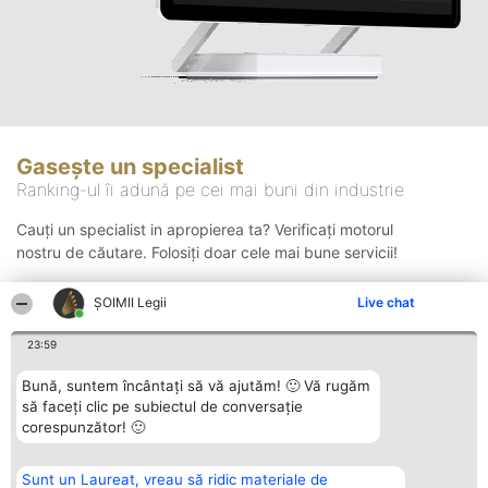
Gasește un specialist
Ranking-ul îi adună pe cei mai buni din industrie
Cauți un specialist in apropierea ta? Verificați motorul
nostru de căutare. Folosiți doar cele mai bune servicii!
ȘOIMII Legii
Live chat
Căutare
23:59
Bună, suntem încântați să vă ajutăm! 🙂 Vă rugăm
să faceți clic pe subiectul de conversație
corespunzător! 🙂
Sunt un Laureat, vreau să ridic materiale de
Organizator Ranking
Plebiscyt
Contact