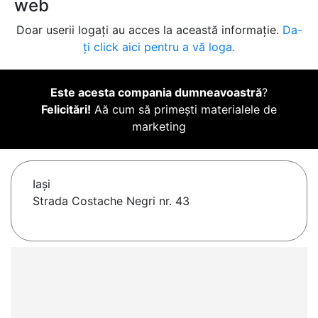
web
Doar userii logați au acces la această informație.
Da-
ți click aici pentru a vă loga.
Este acesta compania dumneavoastră
?
Felicitări!
Aă cum să primești materialele de
marketing
Iaşi
Strada Costache Negri nr. 43