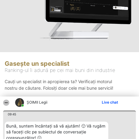
Gasește un specialist
Ranking-ul îi adună pe cei mai buni din industrie
Cauți un specialist in apropierea ta? Verificați motorul
nostru de căutare. Folosiți doar cele mai bune servicii!
ȘOIMII Legii
Live chat
Căutare
09:45
Bună, suntem încântați să vă ajutăm! 🙂 Vă rugăm
să faceți clic pe subiectul de conversație
corespunzător! 🙂