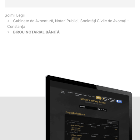
Șoimii Legii
Cabinete de Avocatură, Notari Publici, Societăți Civile de Avocați -
Constanţa
BIROU NOTARIAL BĂNIŢĂ