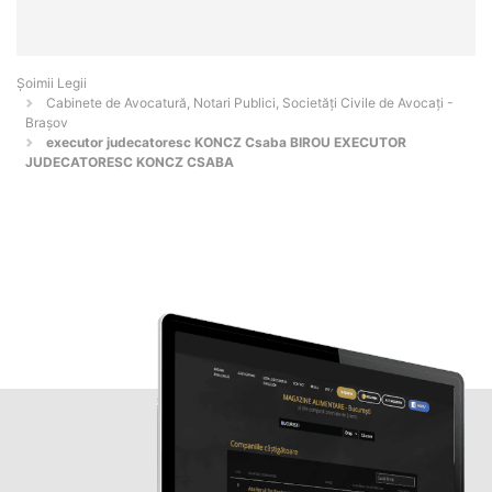
Șoimii Legii
Cabinete de Avocatură, Notari Publici, Societăți Civile de Avocați -
Braşov
executor judecatoresc KONCZ Csaba BIROU EXECUTOR
JUDECATORESC KONCZ CSABA