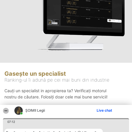
Gasește un specialist
Ranking-ul îi adună pe cei mai buni din industrie
Cauți un specialist in apropierea ta? Verificați motorul
nostru de căutare. Folosiți doar cele mai bune servicii!
ȘOIMII Legii
Live chat
Căutare
07:12