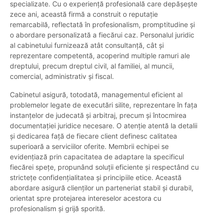
specializate. Cu o experiență profesională care depășește
zece ani, această firmă a construit o reputație
remarcabilă, reflectată în profesionalism, promptitudine și
o abordare personalizată a fiecărui caz. Personalul juridic
al cabinetului furnizează atât consultanță, cât și
reprezentare competentă, acoperind multiple ramuri ale
dreptului, precum dreptul civil, al familiei, al muncii,
comercial, administrativ și fiscal.
Cabinetul asigură, totodată, managementul eficient al
problemelor legate de executări silite, reprezentare în fața
instanțelor de judecată și arbitraj, precum și întocmirea
documentației juridice necesare. O atenție atentă la detalii
și dedicarea față de fiecare client definesc calitatea
superioară a serviciilor oferite. Membrii echipei se
evidențiază prin capacitatea de adaptare la specificul
fiecărei spețe, propunând soluții eficiente și respectând cu
strictețe confidențialitatea și principiile etice. Această
abordare asigură clienților un parteneriat stabil și durabil,
orientat spre protejarea intereselor acestora cu
profesionalism și grijă sporită.