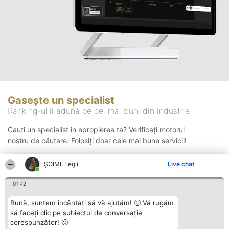
Gasește un specialist
Ranking-ul îi adună pe cei mai buni din industrie
Cauți un specialist in apropierea ta? Verificați motorul
nostru de căutare. Folosiți doar cele mai bune servicii!
ȘOIMII Legii
Live chat
Căutare
01:42
Bună, suntem încântați să vă ajutăm! 🙂 Vă rugăm
să faceți clic pe subiectul de conversație
corespunzător! 🙂