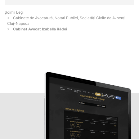
Șoimii Legii
Cabinete de Avocatură, Notari Publici, Societăți Civile de Avocați -
Cluj-Napoca
Cabinet Avocat Izabella Rădoi