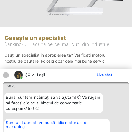
Gasește un specialist
Ranking-ul îi adună pe cei mai buni din industrie
Cauți un specialist in apropierea ta? Verificați motorul
nostru de căutare. Folosiți doar cele mai bune servicii!
ȘOIMII Legii
Live chat
Căutare
20:26
Bună, suntem încântați să vă ajutăm! 🙂 Vă rugăm
să faceți clic pe subiectul de conversație
corespunzător! 🙂
Sunt un Laureat, vreau să ridic materiale de
Organizator Ranking
Plebiscyt
Contact
marketing
BRIGHT SOLUTIONS BR SRL
Câștigătorii
Contact
Aleea Timisul De Sus 2 Bl. A30
Lista Tuturor