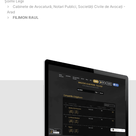
Șoimii Legii
Cabinete de Avocatură, Notari Publici, Societăți Civile de Avocați -
Arad
FILIMON RAUL