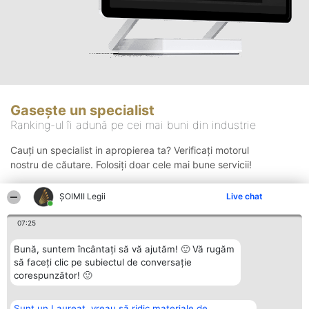
Gasește un specialist
Ranking-ul îi adună pe cei mai buni din industrie
Cauți un specialist in apropierea ta? Verificați motorul
nostru de căutare. Folosiți doar cele mai bune servicii!
ȘOIMII Legii
Live chat
Căutare
07:25
Bună, suntem încântați să vă ajutăm! 🙂 Vă rugăm
să faceți clic pe subiectul de conversație
corespunzător! 🙂
Sunt un Laureat, vreau să ridic materiale de