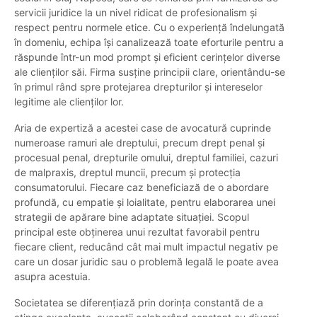
servicii juridice la un nivel ridicat de profesionalism și
respect pentru normele etice. Cu o experiență îndelungată
în domeniu, echipa își canalizează toate eforturile pentru a
răspunde într-un mod prompt și eficient cerințelor diverse
ale clienților săi. Firma susține principii clare, orientându-se
în primul rând spre protejarea drepturilor și intereselor
legitime ale clienților lor.
Aria de expertiză a acestei case de avocatură cuprinde
numeroase ramuri ale dreptului, precum drept penal și
procesual penal, drepturile omului, dreptul familiei, cazuri
de malpraxis, dreptul muncii, precum și protecția
consumatorului. Fiecare caz beneficiază de o abordare
profundă, cu empatie și loialitate, pentru elaborarea unei
strategii de apărare bine adaptate situației. Scopul
principal este obținerea unui rezultat favorabil pentru
fiecare client, reducând cât mai mult impactul negativ pe
care un dosar juridic sau o problemă legală le poate avea
asupra acestuia.
Societatea se diferențiază prin dorința constantă de a