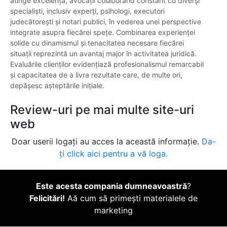
atinge excelența, avocații colaborând constant cu diverși
specialiști, inclusiv experți, psihologi, executori
judecătorești și notari publici, în vederea unei perspective
integrate asupra fiecărei spețe. Combinarea experienței
solide cu dinamismul și tenacitatea necesare fiecărei
situații reprezintă un avantaj major în activitatea juridică.
Evaluările clienților evidențiază profesionalismul remarcabil
și capacitatea de a livra rezultate care, de multe ori,
depășesc așteptările inițiale.
Review-uri pe mai multe site-uri
web
Doar userii logați au acces la această informație.
Da-
ți click aici pentru a vă loga.
Este acesta compania dumneavoastră
?
Felicitări!
Aă cum să primești materialele de
marketing