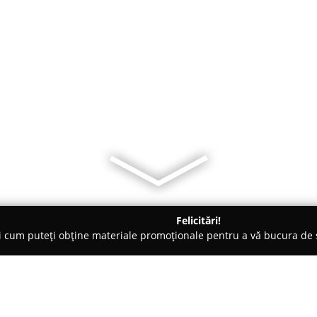
Felicitări!
ți cum puteți obține materiale promoționale pentru a vă bucura d
, Societăți Civile de Avocați - Craiova
Avocat Mircea Rancea