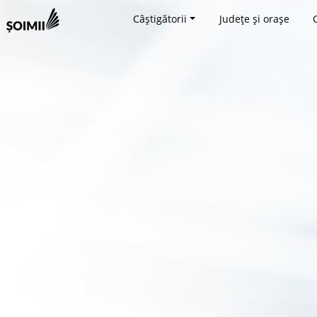
Câștigătorii
Județe și orașe