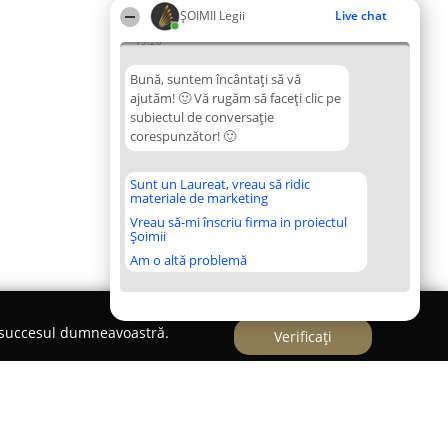
ȘOIMII Legii
Live chat
19:20
Bună, suntem încântați să vă
ajutăm! 🙂 Vă rugăm să faceți clic pe
subiectul de conversație
corespunzător! 🙂
Sunt un Laureat, vreau să ridic
materiale de marketing
Vreau să-mi înscriu firma in proiectul
Șoimii
Am o altă problemă
e succesul dumneavoastră.
Verificați