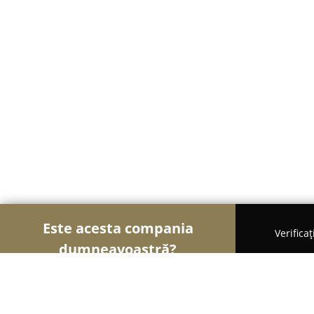
Este acesta compania
Verifica
dumneavoastră?
Șoimii Legii
Cabinete de Avocatură, Notari Publici