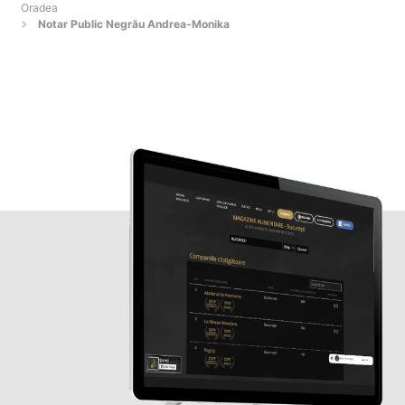
Oradea
Notar Public Negrău Andrea-Monika