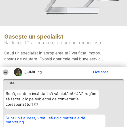
Gasește un specialist
Ranking-ul îi adună pe cei mai buni din industrie
Cauți un specialist in apropierea ta? Verificați motorul
nostru de căutare. Folosiți doar cele mai bune servicii!
ȘOIMII Legii
Live chat
Căutare
13:54
Bună, suntem încântați să vă ajutăm! 🙂 Vă rugăm
să faceți clic pe subiectul de conversație
corespunzător! 🙂
Sunt un Laureat, vreau să ridic materiale de
Organizator Ranking
Plebiscyt
Contact
marketing
BRIGHT SOLUTIONS BR SRL
Câștigătorii
Contact
Aleea Timisul De Sus 2 Bl. A30
Lista Tuturor