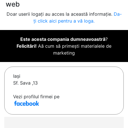
web
Doar userii logați au acces la această informație.
Da-
ți click aici pentru a vă loga.
Este acesta compania dumneavoastră
?
Felicitări!
Aă cum să primești materialele de
marketing
Iaşi
Sf. Sava ,13
Vezi profilul firmei pe