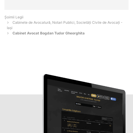
Șoimii Legii
Cabinete de Avocatură, Notari Publici, Societăți Civile de Avocați -
Iaşi
Cabinet Avocat Bogdan Tudor Gheorghita