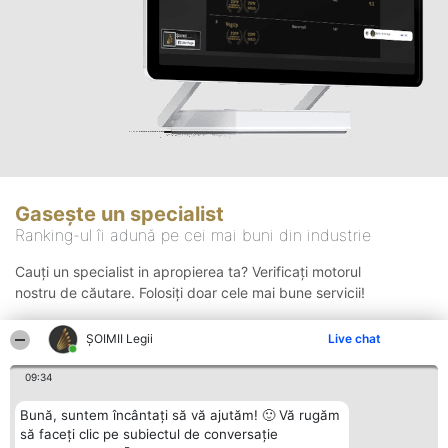
Gasește un specialist
Ranking-ul îi adună pe cei mai buni din industrie
Cauți un specialist in apropierea ta? Verificați motorul
nostru de căutare. Folosiți doar cele mai bune servicii!
ȘOIMII Legii
Live chat
Căutare
09:34
Bună, suntem încântați să vă ajutăm! 🙂 Vă rugăm
să faceți clic pe subiectul de conversație