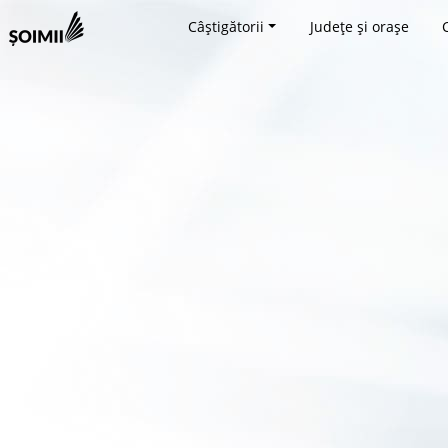
Câștigătorii
Județe și orașe