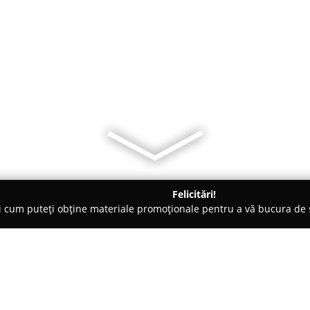
Felicitări!
ți cum puteți obține materiale promoționale pentru a vă bucura d
i, Societăți Civile de Avocați - Mamaia
Infiintari Firme Pentru 