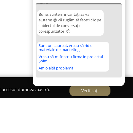
07:04
Bună, suntem încântați să vă
ajutăm! 🙂 Vă rugăm să faceți clic pe
subiectul de conversație
corespunzător! 🙂
Sunt un Laureat, vreau să ridic
materiale de marketing
Vreau să-mi înscriu firma in proiectul
Șoimii
Am o altă problemă
e succesul dumneavoastră.
Verificați
Start-Up