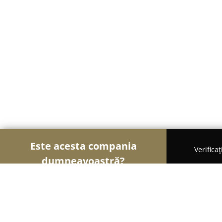
Este acesta compania
Verifica
dumneavoastră?
Șoimii Legii
Cabinete de Avocatură, Notari Public