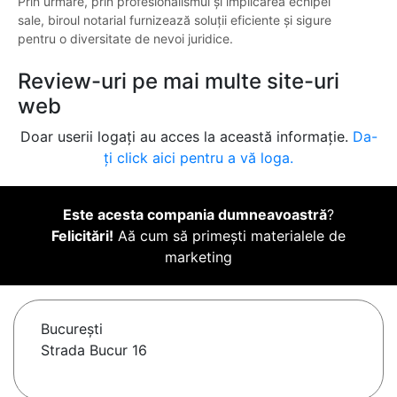
Prin urmare, prin profesionalismul și implicarea echipei
sale, biroul notarial furnizează soluții eficiente și sigure
pentru o diversitate de nevoi juridice.
Review-uri pe mai multe site-uri
web
Doar userii logați au acces la această informație.
Da-
ți click aici pentru a vă loga.
Este acesta compania dumneavoastră
?
Felicitări!
Aă cum să primești materialele de
marketing
Bucureşti
Strada Bucur 16