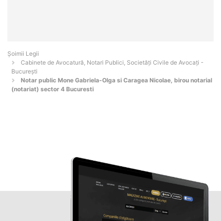
Șoimii Legii
Cabinete de Avocatură, Notari Publici, Societăți Civile de Avocați -
Bucureşti
Notar public Mone Gabriela-Olga si Caragea Nicolae, birou notarial
(notariat) sector 4 Bucuresti