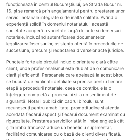
funcționează în centrul Bucureștiului, pe Strada Bucur nr.
16, și se remarcă prin angajamentul pentru prestarea unor
servicii notariale integrate și de înaltă calitate. Având o
experiență solidă în domeniul notariatului, această
societate acoperă o varietate largă de acte și demersuri
notariale, incluzând autentificarea documentelor,
legalizarea înscrisurilor, asistența oferită în procedurile de
succesiune, precum și redactarea diverselor acte juridice.
Punctele forte ale biroului includ o orientare clară către
client, unde profesionalismul este dublat de o comunicare
clară și eficientă. Persoanele care apelează la acest birou
se bucură de explicații detaliate și precise pentru fiecare
etapă a procedurii notariale, ceea ce contribuie la o
înțelegere completă a procesului și la un sentiment de
siguranță. Notarii publici din cadrul biroului sunt
recunoscuți pentru amabilitate, promptitudine și atenția
acordată fiecărui aspect și fiecărui document examinat cu
rigurozitate. Prestarea serviciilor atât în limba engleză cât
și în limba franceză aduce un beneficiu suplimentar,
facilitând comunicarea cu o bază de clienți diversificată.