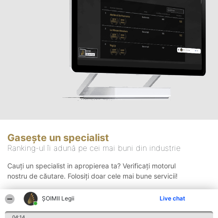
Gasește un specialist
Ranking-ul îi adună pe cei mai buni din industrie
Cauți un specialist in apropierea ta? Verificați motorul
nostru de căutare. Folosiți doar cele mai bune servicii!
ȘOIMII Legii
Live chat
Căutare
04:14