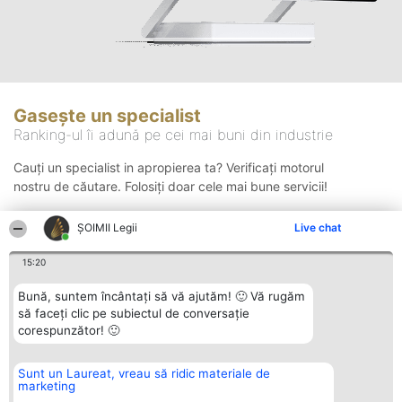
Gasește un specialist
Ranking-ul îi adună pe cei mai buni din industrie
Cauți un specialist in apropierea ta? Verificați motorul
nostru de căutare. Folosiți doar cele mai bune servicii!
ȘOIMII Legii
Live chat
Căutare
15:20
Bună, suntem încântați să vă ajutăm! 🙂 Vă rugăm
să faceți clic pe subiectul de conversație
corespunzător! 🙂
Sunt un Laureat, vreau să ridic materiale de
Organizator Ranking
Plebiscyt
Contact
marketing
BRIGHT SOLUTIONS BR SRL
Câștigătorii
Contact
Aleea Timisul De Sus 2 Bl. A30
Lista Tuturor