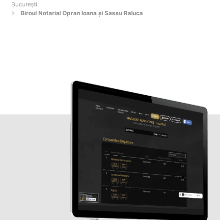
Bucureşti
Biroul Notarial Opran Ioana și Sassu Raluca