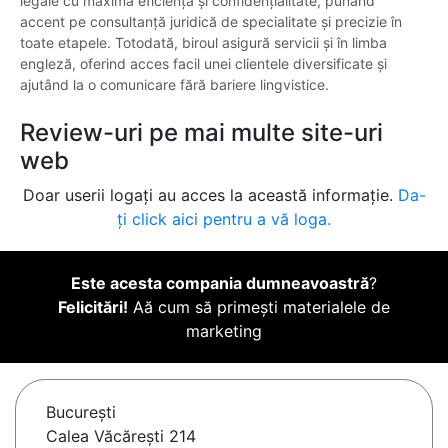
legale cu maximă eficiență și confidențialitate, punând
accent pe consultanță juridică de specialitate și precizie în
toate etapele. Totodată, biroul asigură servicii și în limba
engleză, oferind acces facil unei clientele diversificate și
ajutând la o comunicare fără bariere lingvistice.
Review-uri pe mai multe site-uri
web
Doar userii logați au acces la această informație.
Da-
ți click aici pentru a vă loga.
Este acesta compania dumneavoastră
?
Felicitări!
Aă cum să primești materialele de
marketing
Bucureşti
Calea Văcărești 214