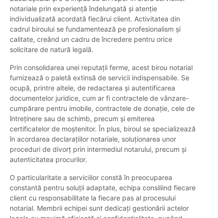
notariale prin experiență îndelungată și atenție
individualizată acordată fiecărui client. Activitatea din
cadrul biroului se fundamentează pe profesionalism și
calitate, creând un cadru de încredere pentru orice
solicitare de natură legală.
Prin consolidarea unei reputații ferme, acest birou notarial
furnizează o paletă extinsă de servicii indispensabile. Se
ocupă, printre altele, de redactarea și autentificarea
documentelor juridice, cum ar fi contractele de vânzare-
cumpărare pentru imobile, contractele de donație, cele de
întreținere sau de schimb, precum și emiterea
certificatelor de moștenitor. În plus, biroul se specializează
în acordarea declarațiilor notariale, soluționarea unor
proceduri de divorț prin intermediul notarului, precum și
autenticitatea procurilor.
O particularitate a serviciilor constă în preocuparea
constantă pentru soluții adaptate, echipa consiliind fiecare
client cu responsabilitate la fiecare pas al procesului
notarial. Membrii echipei sunt dedicați gestionării actelor