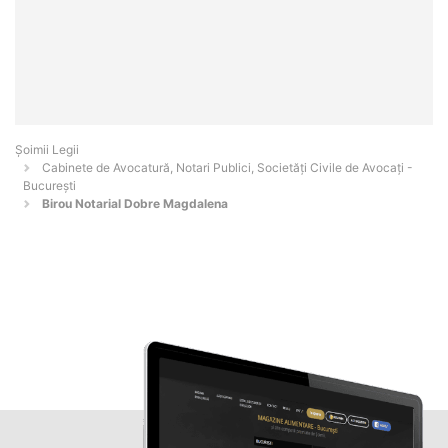
Șoimii Legii
Cabinete de Avocatură, Notari Publici, Societăți Civile de Avocați -
Bucureşti
Birou Notarial Dobre Magdalena