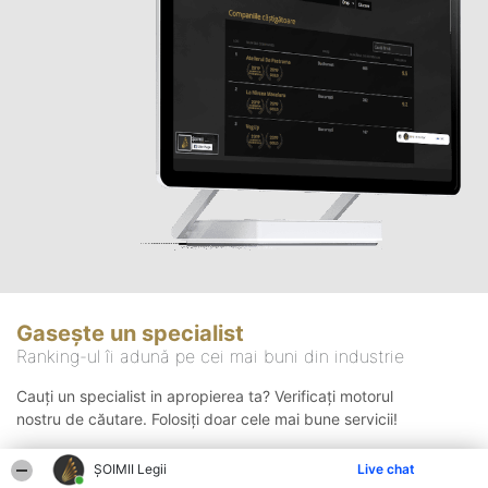
Gasește un specialist
Ranking-ul îi adună pe cei mai buni din industrie
Cauți un specialist in apropierea ta? Verificați motorul
nostru de căutare. Folosiți doar cele mai bune servicii!
ȘOIMII Legii
Live chat