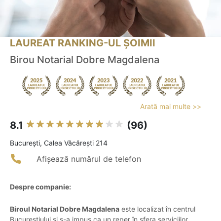
LAUREAT RANKING-UL ȘOIMII
Birou Notarial Dobre Magdalena
Arată mai multe >>
8.1
(96)
Bucureşti, Calea Văcărești 214
Afișează numărul de telefon
Despre companie:
Biroul Notarial Dobre Magdalena
este localizat în centrul
Bucureștiului și s-a impus ca un reper în sfera serviciilor