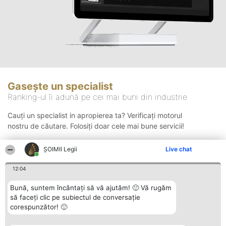
Gasește un specialist
Ranking-ul îi adună pe cei mai buni din industrie
Cauți un specialist in apropierea ta? Verificați motorul
nostru de căutare. Folosiți doar cele mai bune servicii!
ȘOIMII Legii
Live chat
Căutare
12:04
Bună, suntem încântați să vă ajutăm! 🙂 Vă rugăm
să faceți clic pe subiectul de conversație
corespunzător! 🙂