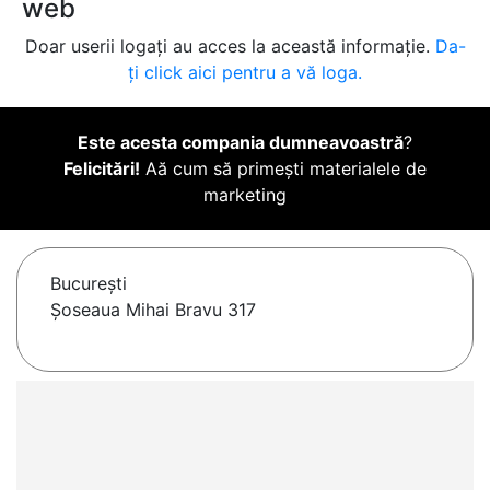
web
Doar userii logați au acces la această informație.
Da-
ți click aici pentru a vă loga.
Este acesta compania dumneavoastră
?
Felicitări!
Aă cum să primești materialele de
marketing
Bucureşti
Șoseaua Mihai Bravu 317