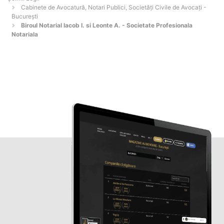
Cabinete de Avocatură, Notari Publici, Societăți Civile de Avocați -
Bucureşti
Biroul Notarial Iacob I. si Leonte A. - Societate Profesionala
Notariala