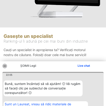
Gasește un specialist
Ranking-ul îi adună pe cei mai buni din industrie
Cauți un specialist in apropierea ta? Verificați motorul
nostru de căutare. Folosiți doar cele mai bune servicii!
ȘOIMII Legii
Live chat
Căutare
22:05
Bună, suntem încântați să vă ajutăm! 🙂 Vă rugăm
să faceți clic pe subiectul de conversație
corespunzător! 🙂
Sunt un Laureat, vreau să ridic materiale de
Organizator Ranking
Plebiscyt
Contact