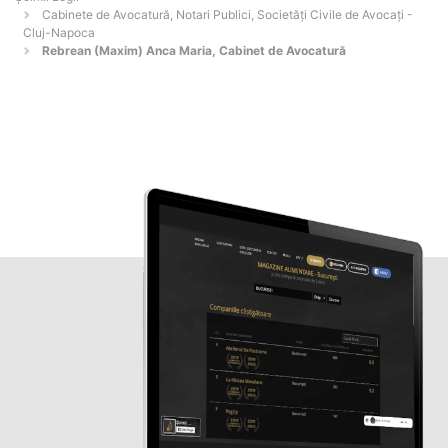
Cabinete de Avocatură, Notari Publici, Societăți Civile de Avocați -
Cluj-Napoca
Rebrean (Maxim) Anca Maria, Cabinet de Avocatură