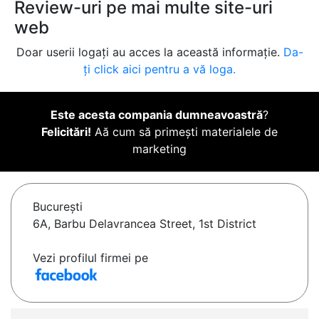
Review-uri pe mai multe site-uri
web
Doar userii logați au acces la această informație.
Da-
ți click aici pentru a vă loga.
Este acesta compania dumneavoastră
?
Felicitări!
Aă cum să primești materialele de
marketing
Bucureşti
6A, Barbu Delavrancea Street, 1st District
Vezi profilul firmei pe