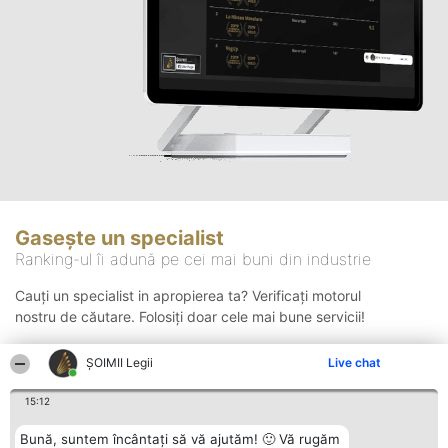
Gasește un specialist
Ranking-ul îi adună pe cei mai buni din industrie
Cauți un specialist in apropierea ta? Verificați motorul
nostru de căutare. Folosiți doar cele mai bune servicii!
ȘOIMII Legii
Live chat
Căutare
15:12
Bună, suntem încântați să vă ajutăm! 🙂 Vă rugăm