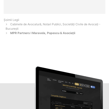
Șoimii Legii
Cabinete de Avocatură, Notari Publici, Societăți Civile de Avocați -
Bucureşti
MPR Partners I Maravela, Popescu & Asociații