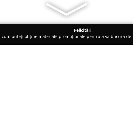
Felicitări!
ți cum puteți obține materiale promoționale pentru a vă bucura d
, Societăți Civile de Avocați - Bucureşti
Avocat Bogdan Palade
Despre companie:
Cabinetul de Avocat Bogdan P
profesionalismul său și prin a
fizice, cât și juridice. Având 
dreptului, această firmă oferă s
Arată mai multe >>
un standard ridicat.