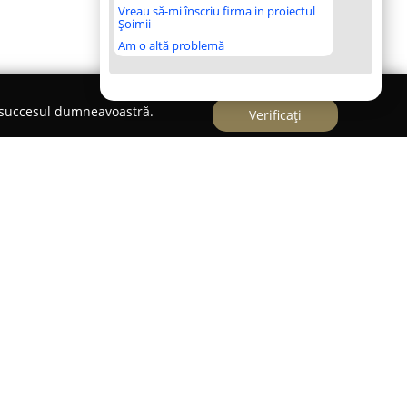
Vreau să-mi înscriu firma in proiectul
Șoimii
Am o altă problemă
e succesul dumneavoastră.
Verificați
alade
, situat în București, se remarcă prin
ngajamentul profund față de clienți, atât persoane
o experiență de peste cincisprezece ani în domeniul
ervicii de consultanță și reprezentare juridică la