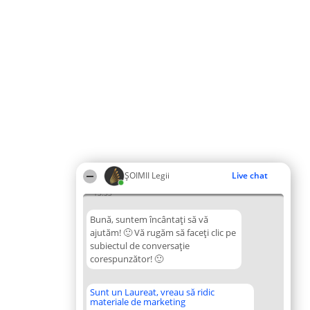
ȘOIMII Legii
Live chat
13:53
Bună, suntem încântați să vă
ajutăm! 🙂 Vă rugăm să faceți clic pe
subiectul de conversație
corespunzător! 🙂
Sunt un Laureat, vreau să ridic
materiale de marketing