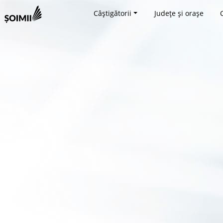
Câștigătorii
Județe și orașe