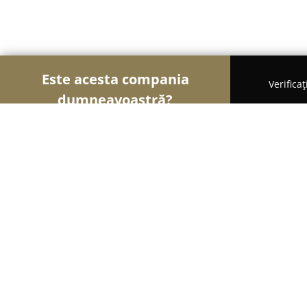
Este acesta compania
Verifica
dumneavoastră?
Șoimii Legii
Cabinete de Avocatură, Notari Publici
Avocat Bogdan Palade
9.8
(276)