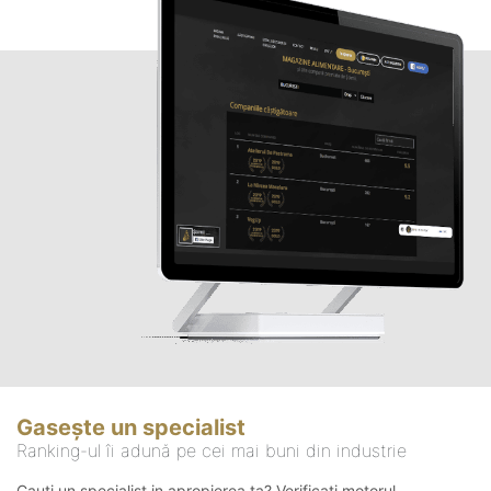
Gasește un specialist
Ranking-ul îi adună pe cei mai buni din industrie
Cauți un specialist in apropierea ta? Verificați motorul