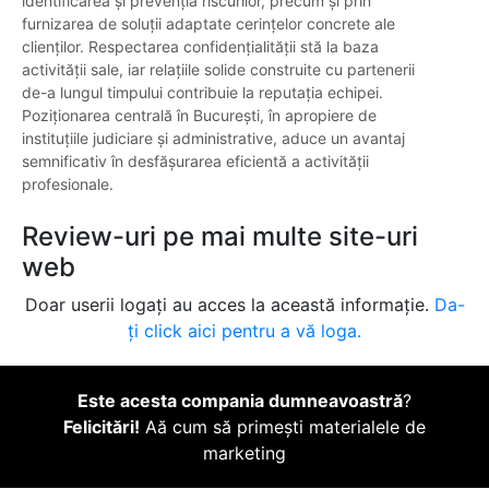
identificarea și prevenția riscurilor, precum și prin
furnizarea de soluții adaptate cerințelor concrete ale
clienților. Respectarea confidențialității stă la baza
activității sale, iar relațiile solide construite cu partenerii
de-a lungul timpului contribuie la reputația echipei.
Poziționarea centrală în București, în apropiere de
instituțiile judiciare și administrative, aduce un avantaj
semnificativ în desfășurarea eficientă a activității
profesionale.
Review-uri pe mai multe site-uri
web
Doar userii logați au acces la această informație.
Da-
ți click aici pentru a vă loga.
Este acesta compania dumneavoastră
?
Felicitări!
Aă cum să primești materialele de
marketing