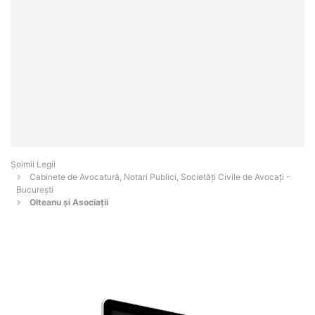
Șoimii Legii
Cabinete de Avocatură, Notari Publici, Societăți Civile de Avocați -
Bucureşti
Olteanu și Asociații