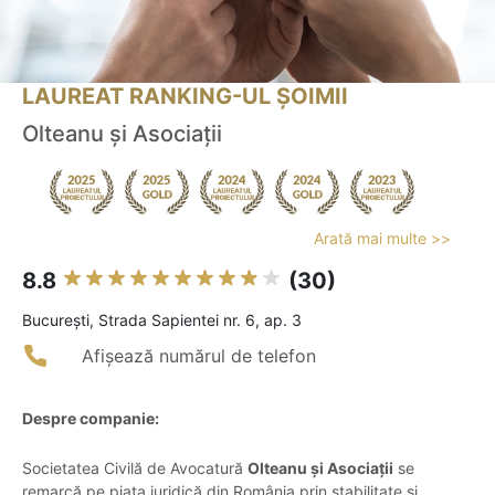
LAUREAT RANKING-UL ȘOIMII
Olteanu și Asociații
Arată mai multe >>
8.8
(30)
Bucureşti, Strada Sapientei nr. 6, ap. 3
Afișează numărul de telefon
Despre companie:
Societatea Civilă de Avocatură
Olteanu și Asociații
se
remarcă pe piața juridică din România prin stabilitate și