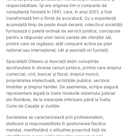
respectabilitate. Își are originea într-o companie de
consultanță fondată în 1991, care, în anul 2001, a fost
transformată într-o firmă de avocatură. Cu o experiență
acumulată timp de peste două decenii, colectivul societății
furnizează o paletă extinsă de servicii juridice, concepute
pentru a răspunde unor nevoi variate ale clienților săi,
printre care se regăsesc atât companii active pe plan
național sau internațional, cât și asociații ori fundații.
Specialiștii Olteanu și Asociații dețin cunoștințe
aprofundate în diverse ramuri juridice, printre care dreptul
comercial, civil, bancar și fiscal, dreptul muncii,
proprietatea intelectuală, achizițiile publice, sectorul
imobiliar și dreptul familiei. De asemenea, echipa asigură
reprezentare legală la toate nivelurile sistemului judiciar
din România, de la instanțele inferioare până la Înalta
Curte de Casație și Justiție.
Societatea se caracterizează prin profesionalism,
dedicare și responsabilitate în gestionarea fiecărui
mandat, manifestând o atitudine proactivă față de