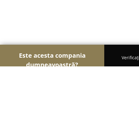
Este acesta compania
Verifica
dumneavoastră?
Șoimii Legii
Cabinete de Avocatură, Notari Publici
VASS Lawyers