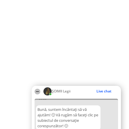
ȘOIMII Legii
Live chat
23:22
Bună, suntem încântați să vă
ajutăm! 🙂 Vă rugăm să faceți clic pe
subiectul de conversație
corespunzător! 🙂