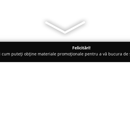
Felicitări!
ți cum puteți obține materiale promoționale pentru a vă bucura d
, Societăți Civile de Avocați - Bucureşti
VASS Lawyers
Despre companie:
Recunoscută atât în România, câ
de profesionalism,
VASS Lawye
avocatură, cu specializare în do