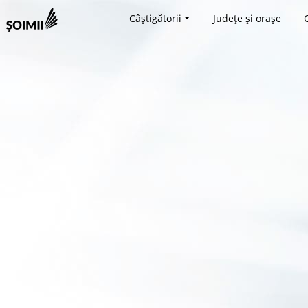
Câștigătorii
Județe și orașe