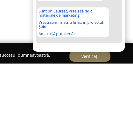
Sunt un Laureat, vreau să ridic
materiale de marketing
Vreau să-mi înscriu firma in proiectul
Șoimii
Am o altă problemă
e succesul dumneavoastră.
Verificați
t și pe plan internațional pentru nivelul ridicat
rs
se evidențiază ca o firmă boutique de
meniul Achizițiilor Publice și Parteneriatelor