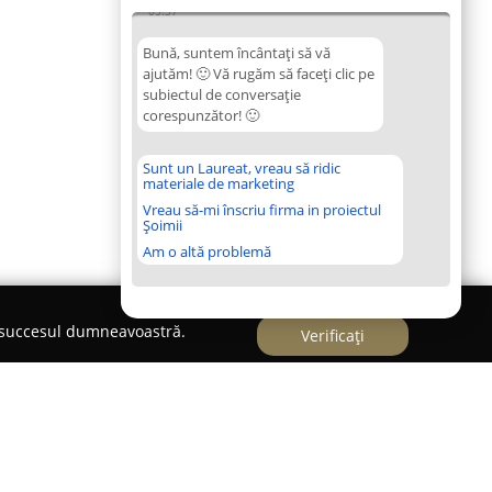
05:37
Bună, suntem încântați să vă
ajutăm! 🙂 Vă rugăm să faceți clic pe
subiectul de conversație
corespunzător! 🙂
Sunt un Laureat, vreau să ridic
materiale de marketing
Vreau să-mi înscriu firma in proiectul
Șoimii
Am o altă problemă
e succesul dumneavoastră.
Verificați
tarială Ilie Victor Florea