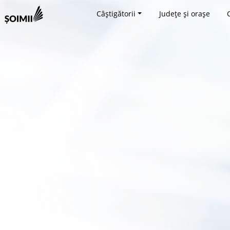
Câștigătorii
Județe și orașe