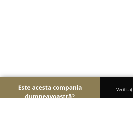
Este acesta compania
Verifica
dumneavoastră?
Șoimii Legii
Cabinete de Avocatură, Notari Publici