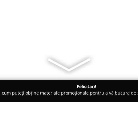
Felicitări!
ți cum puteți obține materiale promoționale pentru a vă bucura d
, Societăți Civile de Avocați - Craiova
Societate Profesională No