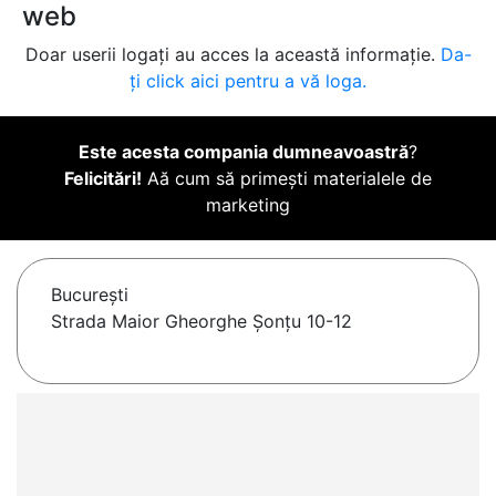
web
Doar userii logați au acces la această informație.
Da-
ți click aici pentru a vă loga.
Este acesta compania dumneavoastră
?
Felicitări!
Aă cum să primești materialele de
marketing
Bucureşti
Strada Maior Gheorghe Șonțu 10-12