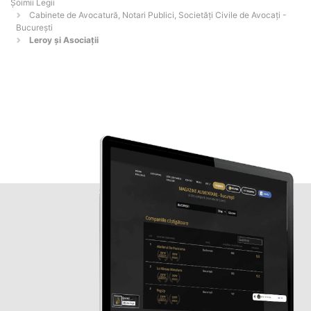
Șoimii Legii
Cabinete de Avocatură, Notari Publici, Societăți Civile de Avocați -
Bucureşti
Leroy și Asociații