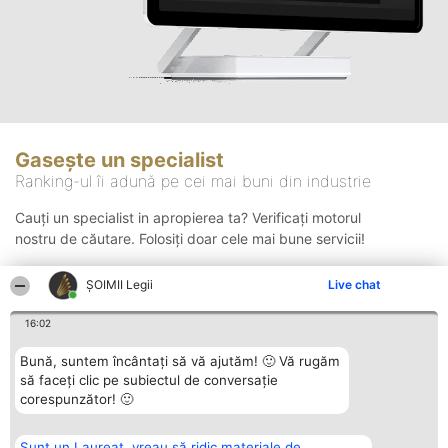
Gasește un specialist
Ranking-ul îi adună pe cei mai buni din industrie
Cauți un specialist in apropierea ta? Verificați motorul
nostru de căutare. Folosiți doar cele mai bune servicii!
ȘOIMII Legii
Live chat
Căutare
16:02
Bună, suntem încântați să vă ajutăm! 🙂 Vă rugăm
să faceți clic pe subiectul de conversație
corespunzător! 🙂
Sunt un Laureat, vreau să ridic materiale de