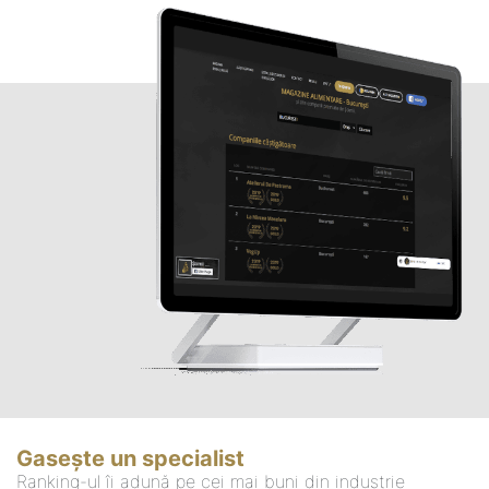
Gasește un specialist
Ranking-ul îi adună pe cei mai buni din industrie