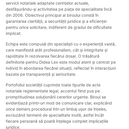
servicii notariale adaptate cerințelor actuale,
desfășurându-și activitatea pe piața de specialitate încă
din 2006. Obiectivul principal al biroului constă în
garantarea clarității, a securității juridice și a eficienței
pentru orice solicitare, indiferent de gradul de dificultate
implicat.
Echipa este compusă din specialiști cu o experiență vastă,
care manifestă atât profesionalism, cât și integritate și
rapiditate în rezolvarea fiecărui dosar. O trăsătură
definitorie pentru Didea Lex este modul atent și centrat pe
individ în abordarea fiecărei situații, reflectat în interacțiuni
bazate pe transparență și seriozitate.
Portofoliul societății cuprinde toate tipurile de acte
notariale reglementate legal, accentul fiind pus pe
promptitudinea soluționării cererilor urgente. Biroul se
evidențiază printr-un mod de comunicare clar, explicând
orice demers procedural într-un limbaj ușor de înțeles,
excluzând termenii de specialitate inutili, astfel încât
fiecare persoană să poată înțelege complet implicațiile
juridice.