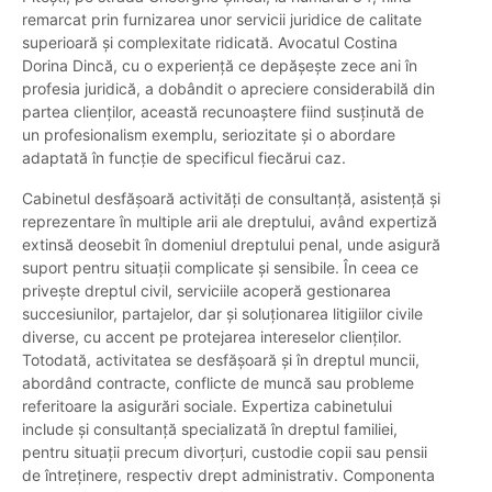
remarcat prin furnizarea unor servicii juridice de calitate
superioară și complexitate ridicată. Avocatul Costina
Dorina Dincă, cu o experiență ce depășește zece ani în
profesia juridică, a dobândit o apreciere considerabilă din
partea clienților, această recunoaștere fiind susținută de
un profesionalism exemplu, seriozitate și o abordare
adaptată în funcție de specificul fiecărui caz.
Cabinetul desfășoară activități de consultanță, asistență și
reprezentare în multiple arii ale dreptului, având expertiză
extinsă deosebit în domeniul dreptului penal, unde asigură
suport pentru situații complicate și sensibile. În ceea ce
privește dreptul civil, serviciile acoperă gestionarea
succesiunilor, partajelor, dar și soluționarea litigiilor civile
diverse, cu accent pe protejarea intereselor clienților.
Totodată, activitatea se desfășoară și în dreptul muncii,
abordând contracte, conflicte de muncă sau probleme
referitoare la asigurări sociale. Expertiza cabinetului
include și consultanță specializată în dreptul familiei,
pentru situații precum divorțuri, custodie copii sau pensii
de întreținere, respectiv drept administrativ. Componenta