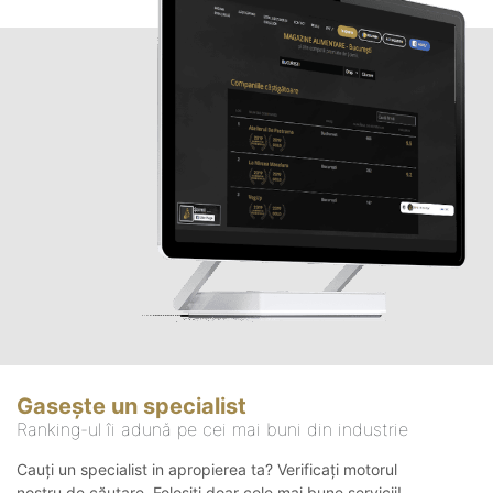
Gasește un specialist
Ranking-ul îi adună pe cei mai buni din industrie
Cauți un specialist in apropierea ta? Verificați motorul
nostru de căutare. Folosiți doar cele mai bune servicii!