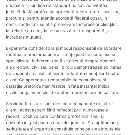
unor servicii juridice de standard ridicat. Activitatea
juridică desfășurată este apreciată pentru profesionalism,
precum și pentru atenția acordată fiecărui dosar. În
centrul activității se află promovarea intereselor clienților,
iar relațiile cu aceștia se bazează pe transparență și
încredere mutuală.
Experiența considerabilă și modul responsabil de abordare
facilitează prestarea unei asistențe juridice complexe și
specializate. Indiferent dacă se discută despre domenii
ale dreptului civil sau penal, biroul demonstrează abilitatea
de a identifica soluții eficiente, adaptate cerințelor fiecărui
client. Competențele remarcabile de comunicare și
calitățile oratorice manifestate în fața instanței indică
nivelul angajamentului de a oferi reprezentare de calitate.
Serviciile furnizate sunt deseori recomandate de către
clienți, acest aspect fiind reflectat prin numeroasele
recenzii pozitive care confirmă profesionalismul și
eficiența în gestionarea cauzelor juridice. Promptitudinea,
seriozitatea și expertiza constituie principalele atribute ale