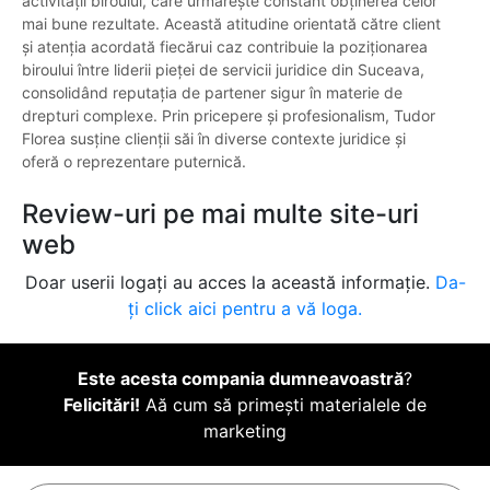
activității biroului, care urmărește constant obținerea celor
mai bune rezultate. Această atitudine orientată către client
și atenția acordată fiecărui caz contribuie la poziționarea
biroului între liderii pieței de servicii juridice din Suceava,
consolidând reputația de partener sigur în materie de
drepturi complexe. Prin pricepere și profesionalism, Tudor
Florea susține clienții săi în diverse contexte juridice și
oferă o reprezentare puternică.
Review-uri pe mai multe site-uri
web
Doar userii logați au acces la această informație.
Da-
ți click aici pentru a vă loga.
Este acesta compania dumneavoastră
?
Felicitări!
Aă cum să primești materialele de
marketing