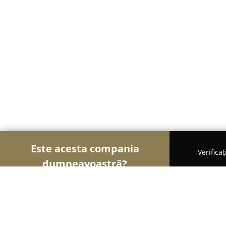
Este acesta compania
Verifica
dumneavoastră?
Șoimii Legii
Cabinete de Avocatură, Notari Publici,