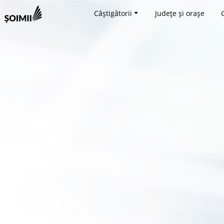
Câștigătorii
Județe și orașe