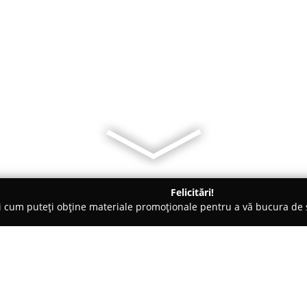
Felicitări!
ți cum puteți obține materiale promoționale pentru a vă bucura d
 Societăți Civile de Avocați - Iaşi
SOLCANU IOANA MĂDĂLINA,