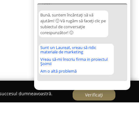
19:09
Bună, suntem încântați să vă
ajutăm! 🙂 Vă rugăm să faceți clic pe
subiectul de conversație
corespunzător! 🙂
Sunt un Laureat, vreau să ridic
materiale de marketing
Vreau să-mi înscriu firma in proiectul
Șoimii
Am o altă problemă
e succesul dumneavoastră.
Verificați
 BIROU NOTARIAL PUBLIC