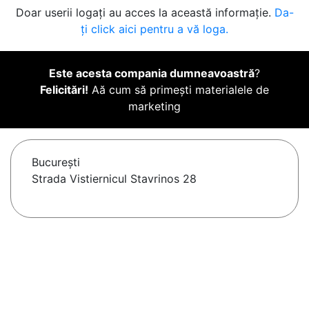
Doar userii logați au acces la această informație.
Da-
ți click aici pentru a vă loga.
Este acesta compania dumneavoastră
?
Felicitări!
Aă cum să primești materialele de
marketing
Bucureşti
Strada Vistiernicul Stavrinos 28