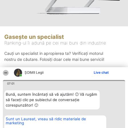
Gasește un specialist
Ranking-ul îi adună pe cei mai buni din industrie
Cauți un specialist in apropierea ta? Verificați motorul
nostru de căutare. Folosiți doar cele mai bune servicii!
ȘOIMII Legii
Live chat
Căutare
07:01
Bună, suntem încântați să vă ajutăm! 🙂 Vă rugăm
să faceți clic pe subiectul de conversație
corespunzător! 🙂
Sunt un Laureat, vreau să ridic materiale de
Organizator Ranking
Plebiscyt
Contact
marketing
BRIGHT SOLUTIONS BR SRL
Câștigătorii
Contact
Aleea Timisul De Sus 2 Bl. A30
Lista Tuturor