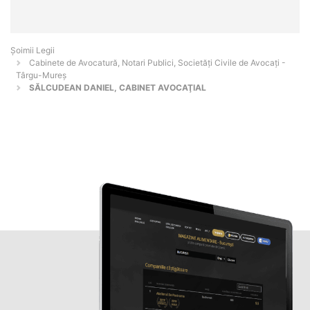
Șoimii Legii
Cabinete de Avocatură, Notari Publici, Societăți Civile de Avocați -
Târgu-Mureş
SĂLCUDEAN DANIEL, CABINET AVOCAŢIAL