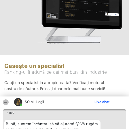
Gasește un specialist
Ranking-ul îi adună pe cei mai buni din industrie
Cauți un specialist in apropierea ta? Verificați motorul
nostru de căutare. Folosiți doar cele mai bune servicii!
ȘOIMII Legii
Live chat
Căutare
11:22
Bună, suntem încântați să vă ajutăm! 🙂 Vă rugăm