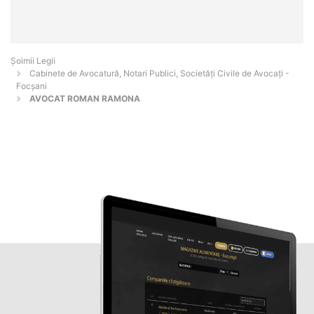
Șoimii Legii
Cabinete de Avocatură, Notari Publici, Societăți Civile de Avocați -
Focşani
AVOCAT ROMAN RAMONA