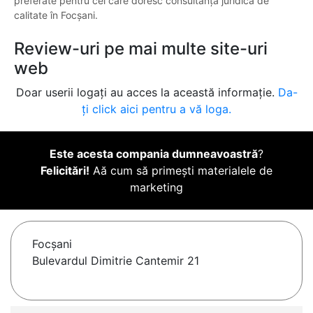
preferate pentru cei care doresc consultanță juridică de
calitate în Focșani.
Review-uri pe mai multe site-uri
web
Doar userii logați au acces la această informație.
Da-
ți click aici pentru a vă loga.
Este acesta compania dumneavoastră
?
Felicitări!
Aă cum să primești materialele de
marketing
Focşani
Bulevardul Dimitrie Cantemir 21