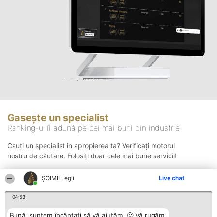
Gasește un specialist
Ranking-ul îi adună pe cei mai buni din industrie
Cauți un specialist in apropierea ta? Verificați motorul
nostru de căutare. Folosiți doar cele mai bune servicii!
ȘOIMII Legii
Live chat
Căutare
04:53
Bună, suntem încântați să vă ajutăm! 🙂 Vă rugăm