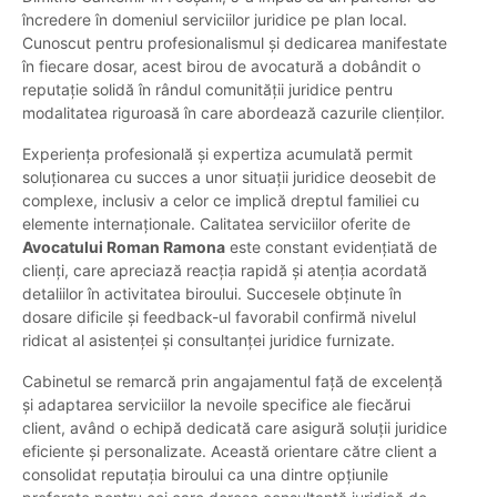
încredere în domeniul serviciilor juridice pe plan local.
Cunoscut pentru profesionalismul și dedicarea manifestate
în fiecare dosar, acest birou de avocatură a dobândit o
reputație solidă în rândul comunității juridice pentru
modalitatea riguroasă în care abordează cazurile clienților.
Experiența profesională și expertiza acumulată permit
soluționarea cu succes a unor situații juridice deosebit de
complexe, inclusiv a celor ce implică dreptul familiei cu
elemente internaționale. Calitatea serviciilor oferite de
Avocatului Roman Ramona
este constant evidențiată de
clienți, care apreciază reacția rapidă și atenția acordată
detaliilor în activitatea biroului. Succesele obținute în
dosare dificile și feedback-ul favorabil confirmă nivelul
ridicat al asistenței și consultanței juridice furnizate.
Cabinetul se remarcă prin angajamentul față de excelență
și adaptarea serviciilor la nevoile specifice ale fiecărui
client, având o echipă dedicată care asigură soluții juridice
eficiente și personalizate. Această orientare către client a
consolidat reputația biroului ca una dintre opțiunile