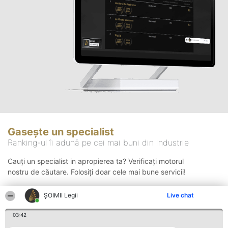
Gasește un specialist
Ranking-ul îi adună pe cei mai buni din industrie
Cauți un specialist in apropierea ta? Verificați motorul
nostru de căutare. Folosiți doar cele mai bune servicii!
ȘOIMII Legii
Live chat
Căutare
03:42