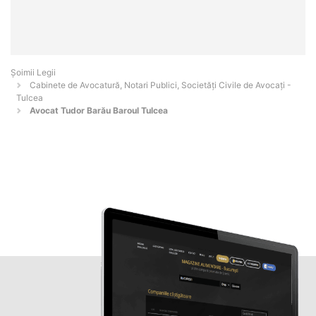
Șoimii Legii
Cabinete de Avocatură, Notari Publici, Societăți Civile de Avocați -
Tulcea
Avocat Tudor Barău Baroul Tulcea