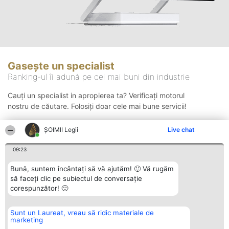
Gasește un specialist
Ranking-ul îi adună pe cei mai buni din industrie
Cauți un specialist in apropierea ta? Verificați motorul
nostru de căutare. Folosiți doar cele mai bune servicii!
ȘOIMII Legii
Live chat
Căutare
09:23
Bună, suntem încântați să vă ajutăm! 🙂 Vă rugăm
să faceți clic pe subiectul de conversație
corespunzător! 🙂
Sunt un Laureat, vreau să ridic materiale de
Organizator Ranking
Plebiscyt
Contact
marketing
BRIGHT SOLUTIONS BR SRL
Câștigătorii
Contact
Aleea Timisul De Sus 2 Bl. A30
Lista Tuturor