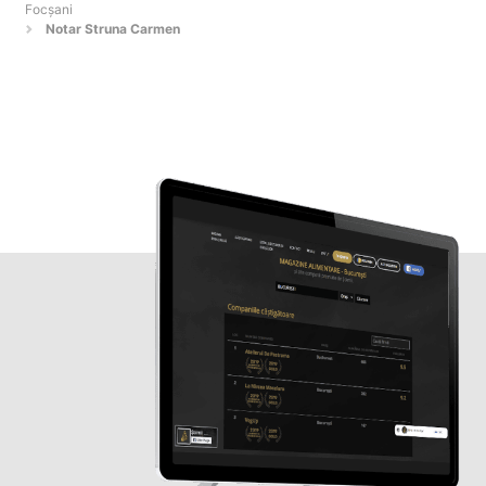
Focşani
Notar Struna Carmen