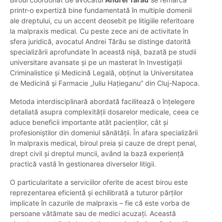
printr-o expertiză bine fundamentată în multiple domenii
ale dreptului, cu un accent deosebit pe litigiile referitoare
la malpraxis medical. Cu peste zece ani de activitate în
sfera juridică, avocatul Andrei Tărău se distinge datorită
specializării aprofundate în această nișă, bazată pe studii
universitare avansate și pe un masterat în Investigații
Criminalistice și Medicină Legală, obținut la Universitatea
de Medicină și Farmacie „Iuliu Hațieganu” din Cluj-Napoca.
Metoda interdisciplinară abordată facilitează o înțelegere
detaliată asupra complexității dosarelor medicale, ceea ce
aduce beneficii importante atât pacienților, cât și
profesioniștilor din domeniul sănătății. În afara specializării
în malpraxis medical, biroul preia și cauze de drept penal,
drept civil și dreptul muncii, având la bază experiență
practică vastă în gestionarea diverselor litigii.
O particularitate a serviciilor oferite de acest birou este
reprezentarea eficientă și echilibrată a tuturor părților
implicate în cazurile de malpraxis – fie că este vorba de
persoane vătămate sau de medici acuzați. Această