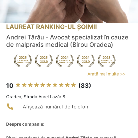
LAUREAT RANKING-UL ȘOIMII
Andrei Tărău - Avocat specializat în cauze
de malpraxis medical (Birou Oradea)
Arată mai multe >>
10
(83)
Oradea, Strada Aurel Lazăr 8
Afișează numărul de telefon
Despre companie:
Biroul coordonat de avocatul
Andrei Tărău
se remarcă