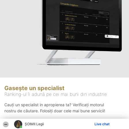
Gasește un specialist
Ranking-ul îi adună pe cei mai buni din industrie
Cauți un specialist in apropierea ta? Verificați motorul
nostru de căutare. Folosiți doar cele mai bune servicii!
ȘOIMII Legii
Live chat