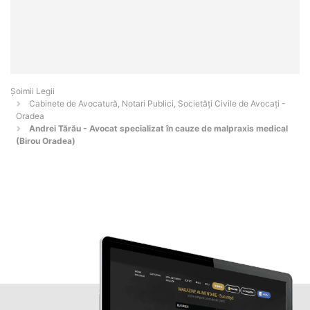
Șoimii Legii
Cabinete de Avocatură, Notari Publici, Societăți Civile de Avocați -
Oradea
Andrei Tărău - Avocat specializat în cauze de malpraxis medical
(Birou Oradea)